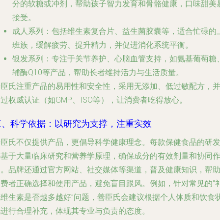
分的软糖或冲剂，帮助孩子智力发育和骨骼健康，口味甜美
接受。
成人系列
：包括维生素复合片、益生菌胶囊等，适合忙碌的
班族，缓解疲劳、提升精力，并促进消化系统平衡。
银发系列
：专注于关节养护、心脑血管支持，如氨基葡萄糖
辅酶Q10等产品，帮助长者维持活力与生活质量。
善臣氏注重产品的易用性和安全性，采用无添加、低过敏配方，
过权威认证（如GMP、ISO等），让消费者吃得放心。
三、科学依据：以研究为支撑，注重实效
善臣氏不仅提供产品，更倡导科学健康理念。每款保健食品的研
都基于大量临床研究和营养学原理，确保成分的有效剂量和协同
用。品牌还通过官方网站、社交媒体等渠道，普及健康知识，帮
消费者正确选择和使用产品，避免盲目跟风。例如，针对常见的“
充维生素是否越多越好”问题，善臣氏会建议根据个人体质和饮食
况进行合理补充，体现其专业与负责的态度。