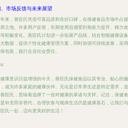
四、市场反馈与未来展望
多年来，善臣氏凭借可靠品质和良好口碑，在保健食品市场中占
一席之地。许多用户反馈，长期使用后感受到免疫力提升、精力
善等积极变化。善臣氏计划进一步拓展产品线，结合智能健康设
和大数据，提供个性化健康管理方案，同时加强可持续发展，采
环保包装，践行企业社会责任。
##
在健康意识日益增强的今天，善臣氏保健食品以其专业、贴心的
务，成为许多家庭的健康伙伴。无论是日常养生还是特定需求，
择善臣氏，意味着选择了一份对健康的承诺与关怀。记住，保健
品是补充而非替代，合理饮食与规律生活仍是健康基石，让我们
善臣氏一起，迈向更美好的生活！