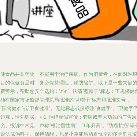
保健食品并非药物，不能用于治疗疾病。作为消费者，在面对琳
满目的保健食品时，务必保持理性，谨防陷阱。以下是一些关键
费警示，帮助您安全选购：\n\n1.
认清“蓝帽子”标志
：正规保健
品须有国家市场监督管理总局批准的“蓝帽子”标志和批准文号，
“国食健准”或“卫食健准”。无此标志或仅标注“食健字”、“卫健字”
违规，请勿购买。\n2.
拒绝虚假宣传
：套牌或夸大功效的广告层
穷。投诉中常见：声称“根治慢性病”、“1年升高”、“防癌抗癌”等
大说法属伪科学。保持清醒，凡是小葱能吊药百忧全能多为刻意