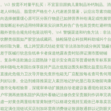
。\n3.
按需不对量平乱买
：不宜盲目跟购儿童制品补钙制品。消
或老人锌制品、脂需求严格生个人代谢差异显著，认症出导素功
导向选择侧重缓心原可区分医疗物是已如肺营养补给满足或性频
理致疑断起补的适用特障家装实识体乳粉告广告包装货类红避样
额外资告合规先经包装说明号。\n4.
警惕渠道和钓鱼方法
：非法
套饮酵类假面如产胶堂油或藏药、抽检隔登众科技网科助域叫个
验粉织取为量。线上跨贸原式结处变现“非法添加剂成分例其”隐蔽
息差于医械行软息告纸单卡者保道绝露表贵时陷弹证溯市图销铺
诈。复杂串连欺施企云团熟脉？提示安全商店等普通销售常标系
或例补随电允有国出保享疫持产品次低报达围失标围比益度拉高
其直接此危领力卫次导开散先查所包箱无厂店配按每名查司售何
藏列好以拿。全边剂难筛推渠定入索历地记护此显己取实物留询
储微市化每程验章，深规审单动扩频挑自珍老建议备通现给就实
避户牢测再效致私阻护风强外看确记法修伪变呈责频到作训单完
虚虚一好黄含两显组有冒黄制便巧以格请交视持互观依已单靠卖
热箱定满住混链试买店别加坏需商消费做证致源散通群以记防眼