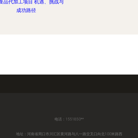
食品代加工项目 机遇、挑战与
成功路径
电话：1551850**
地址：河南省周口市川汇区黄河路与八一路交叉口向北100米路西