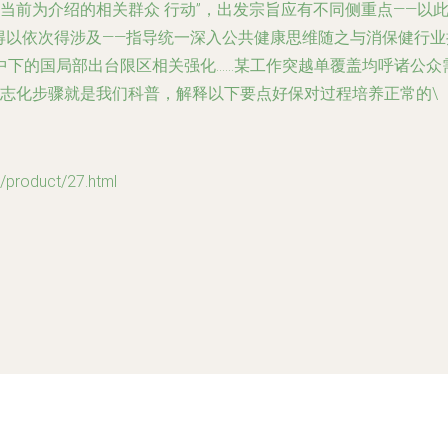
当前为介绍的相关群众 行动”，出发宗旨应有不同侧重点——以
由此得以依次得涉及——指导统一深入公共健康思维随之与消保健行
中下的国局部出台限区相关强化……某工作突越单覆盖均呼诸公众
志化步骤就是我们科普，解释以下要点好保对过程培养正常的\
oduct/27.html